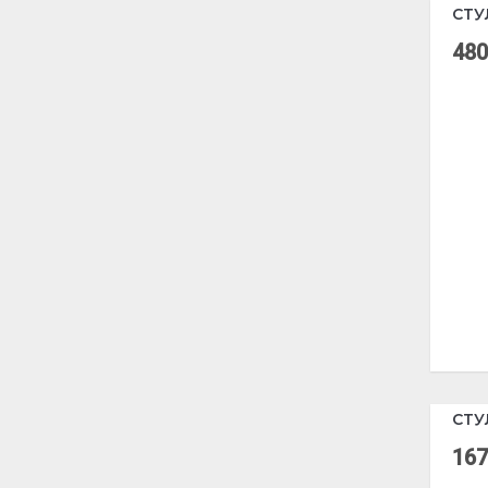
СТУ
480
СТУ
167